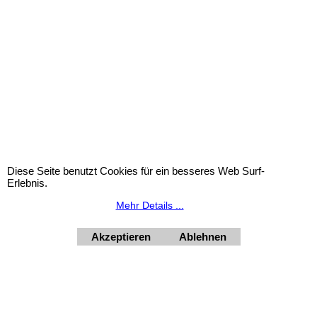
Dies ist ein Titel
Dies ist ein Titel
Diese Seite benutzt Cookies für ein besseres Web Surf-
Erlebnis.
Mehr Details ...
Akzeptieren
Ablehnen
WebShop erstellt mit
ShopFactory Shop
Software.