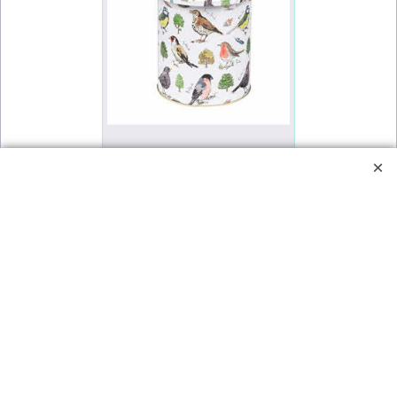
26.50
inkl. MWST
CHF
Plätzchendose
Birdsong
Die schönste Dose mit den schönsten Vogelarten. Aus Leichtmetall, sehr schön verarbeitet. Die Namen der Vogelarten sind in Englisch, so könnt ihr deren Namen leicht in Englisch dazu lernen beim geniessen der Plätzchen.
Grösse 150 x 173 mm
Von Hand reinigen.
Mehr Infos
1
2
3
Weiter >