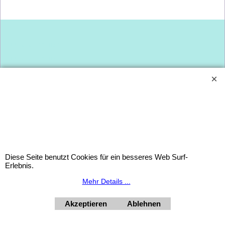
Dies ist ein Titel
Dies ist ein Titel
Diese Seite benutzt Cookies für ein besseres Web Surf-
Erlebnis.
Mehr Details ...
WebShop erstellt mit
Akzeptieren
Ablehnen
ShopFactory Shop
Software.